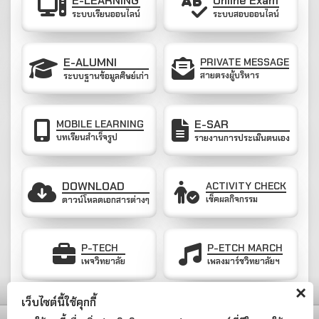
E-LEARNING
Online Exam
Sense Driving)
ระบบเรียนออนไลน์
ระบบสอบออนไลน์
กิจกรรมวันวิทยาศาสตร์
14/08/2567
กิจกรรมถวายพระพรชัยมงคลสมเด็จพระนางเจ้าสิริกิติ์
09/08/2567
พระบรมราชินีนาถ พระบรมราชชนนีพันปีหลวง
E-ALUMNI
PRIVATE MESSAGE
กิจกรรมถวายพระพรชัยมงคลพระบาทสมเด็จ
26/07/2567
สายตรงผู้บริหาร
ระบบฐานข้อมูลศิษย์เก่า
พระเจ้าอยู่หัว
กิจกรรมวันพรรษา
20/07/2567
พิธีไหว้ครู ปีการศึกษา2567
13/06/2567
แสดงข่าวสารและกิจกรรมทั้งหมด
E-SAR
MOBILE LEARNING
บทเรียนสำเร็จรูป
รายงานการประเมินตนเอง
DOWNLOAD
ACTIVITY CHECK
เช็คผลกิจกรรม
ดาวน์โหลดเอกสารต่างๆ
P-TECH
P-ETCH MARCH
เพจวิทยาลัย
เพลงมาร์ชวิทยาลัยฯ
×
เว็บไซต์นี้ใช้คุกกี้
วิทยาลัยเทคโนโลยีโพนพิสัย ได้รับการรับรองมาตรฐานและ