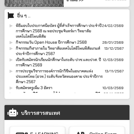
อ่านต่อ >>
โพนพิสัย ซึ่งมีนักเรียนจากโรงเรียน
ต่างๆเข้าร่วมชมผลงานนิทรรศการ
Open House ...
อื่น ๆ ...
พิธีมอบใบประกาศนียบัตร ผู้ที่สำเร็จการศึกษา ประจำปี
24/02/2569
การศึกษา 2568 ณ หอประชุมจันทร์ผา วิทยาลัย
เทคโนโลยีโพนพิสัย
กิจกรรมวัน Open House ปีการศึกษา 2568
28/01/2569
กิจกรรมกีฬาภายใน วิทยาลัยเทคโนโลยีโพนพิสัยเกมส์
13/12/2567
ประจำปีการศึกษา 2567
เปิดรับสมัครนักเรียนนักศึกษาในระดับ ปวช.และปวส. ปี
12/03/2569
การศึกษา 2569
การประชุมวิชาการองค์การนักวิชีพในอนาคตแห่ง
13/11/2567
ประเทศไทย (อวท.) ระดับจังหวัดหนองคาย ประจำปีการ
ศึกษา 2567
รับสมัครครูเพิ่ม 3 อัตรา
10/03/2569
กรมพัฒนาฝีมือแรงงาน ได้ทำการทดสอบมาตรฐานฝีมือ
08/11/2567
แรงงาน ณ วิทยาลัยเทคโนโลยีโพนพิสัย
กิจกรรมวันคล้ายวันสถาปนา ครบรอบ 24 ปี วิทยาลัย
01/11/2567
เทคโนโลยีโพนพิสัย
บริการสารสนเทศ
วิทยาลัยเทคโนโลยีโพนพิสัย ออกบริการวิชาชีพสู่ชุมชน
04/10/2567
ณ ชุมชน บ้านบัว อำเภอโพนพิสัย จังหวัดหนองคาย
โครงการอบรมเสริมสร้างความรู้และจิตสำนึกความ
28/08/2567
ปลอดภัยในการใช้จักรยานยนต์ (Safe Lives &