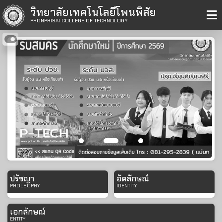
วิทยาลัยเทคโนโลยีโพนพิสัย
PHONPHISAI COLLEGE OF TECHNOLOGY
<
>
ปรัชญา
อัตลักษณ์
PHOLSOPHY
IDENTITY
ฝีมือดี วิขาเด่น
เป็นคนดี มีจิตอาสา
เอกลักษณ์
เน้นคุณธรรม
ENTITY